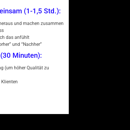
insam (1-1,5 Std.):
a heraus und machen zusammen
ss
ch das anfühlt
orher” und “Nachher”
 (30 Minuten):
ng (um höher Qualität zu
 Klienten