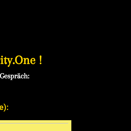
ty.One !
-Gespräch:
e):