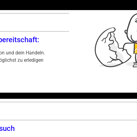
reitschaft:
ion und dein Handeln.
glichst zu erledigen
n
esuch